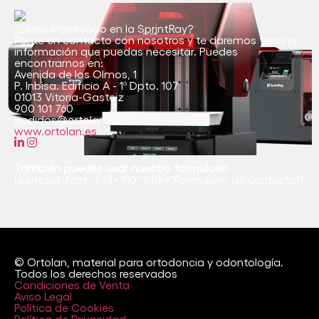
¿Estás interesado en la SprintRay?
Ponte en contacto con nosotros y te daremos toda la
información que puedas necesitar. Puedes
encontrarnos en:
Avenida de los Olmos, 1
P. Inbisa. Edificio A - 1º Dpto. 107
01013 Vitoria-Gasteiz
900 101 760
pedidos@ortolan.es
www.ortolan.es
También puedes usar nuestro formulario
[contact-form-7 id="110" title="Formulario de contacto"]
© Ortolan, material para ortodoncia y odontología.
Todos los derechos reservados
Condiciones de Venta
Aviso Legal
Política de Cookies
Política de Privacidad